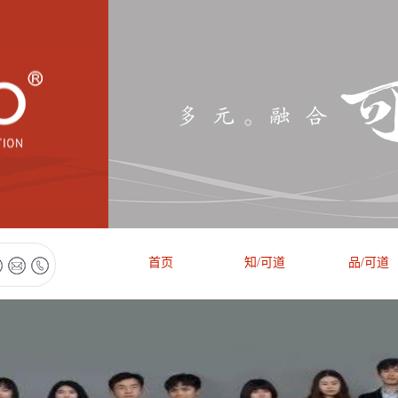
首页
知/可道
品/可道