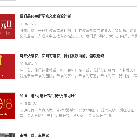
我们是1000所学校文化的设计者！
2018
-
12
-
17
可道汇聚了一群对教育充满理想，拥有教育热情的教育人、策划师、设
文化发展，为成就中国教育梦推波助力。我们是“得体、大气、内秀、有趣”
可道人！ 核 心 管 理 团 队 陆宇慧可道创始人、董事长兼总裁 毕业于
离开父母家，回到可道家，我们震鼓向前，温暖延续……
校文化专业研究工作，2008年创立可道在创办可道和学校文化建设专业
育理想”的信念。带领着可道为推动中国教育的发展助一份微薄之力，为
2018
-
03
-
19
持。 张治公司董事、玄众门装饰总经理 毕业于上海机电工程学院201
在可道，我们彼此尊重，相互关怀！在可道，我们经历风雨，同甘共苦
有多年工程管理经验 徐向东可道创意中心策划总监 毕业于华东师范大
就是幸福幸福的团队，幸福的事业，幸福的可道，幸福的家！我们是一群可
方多年工作经验擅长系统化将品牌全案策划导入到营销环节曾任吉利集
等曾主持策划过梦天木门、海尔电器等品牌全案策划和市场工作 吴盈行政人事
人！我们是一群自带发光体的可道人！我们会疯，我们会玩，我们会创造
2018！送“可道旺福”, 祝“万事可旺”!
待“发光”的你！我们是一群服务于教育策划和设计的可道人！我们是一
铸灵魂，我们为学校树品牌，我们为学校设计最美的环境！让孩子们在美
2018
-
02
-
27
一、创意部门总监（部长）1、文化素养：1）深厚的文史知识底蕴2）具
境随心转，有容乃大。 心有“渴望”，必定“可旺”！ 想啥来啥，想旺就旺！ 
识2、设计专业素养：1）平面、室内、景观某一方面5年以上工作经验具
者，贵人多助！ 送上“可道旺福” 祝大家：“贵人多旺事” 财...
类设计软件。具有良好的美术绘画及设计能力；3）具有较好的审美情趣
行业的各类前瞻设计具备敏锐的洞察力；3、管理专业素养：1）有较强
具有培养团队的能力，激发下属工作积极性；激发下属的创新能力3）负
旺福旺运道旺，人旺气旺身体旺！心有多大，舞台就有多大！ 有“渴望”，
幸福可道，幸福家
师进行专业指导和培训；4）具有部门团队制度及工作流程的整合管理能