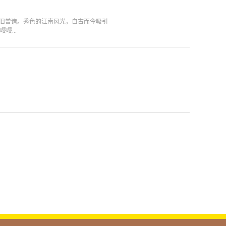
目提报。（现场方案主讲、对客户进行专业
风景旧曾谙。秀色的江南风光，自古而今吸引
...
。此次团建活动，我们选择了浙江景宁保
·景宁，在城市风格、民俗特色、山川风
以夜色为背景的拜访，初到景宁，夜色下
小村落的清晨，伴着孩童郎朗的诗文诵声
山的时分，我们参观了乡村有远富盛名的
建设价值的小活动炎热的夏季，最耐不住
人迹罕至的寒潭，戏水、垂钓、游泳、烧
地杰人灵，好一处丽水名山！诗画江南，
可道，一校一品成就教育理想！