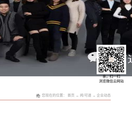
亲，扫一扫
浏览微信云网站
您现在的位置：
首页
→
闻/可道
→
企业动态