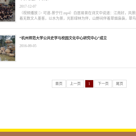
在坚持！ Go！2018 ，祝大家“可旺”每一天！
责设计项目的总体设计进程,主导项目创意（策划、设计）；2）带领项
2017
-
12
-
07
引导）二、创意...
（视频播放 ▷ 可道-景宁行.mp4）白居易曾在诗文中说道：江南好，
着无数文人墨客，以水为景，光影绿林为伴，山野间伴着翠烟袅袅，翠鸟嘤嘤
，在这八月水暖的仲夏之际，可道团队也乘着诗意去那山野间觅夏寻古
“杭州师范大学公共史学与校园文化中心研究中心”成立
存最为完好的民族城乡-丽水·景宁畲族乡。最为久负盛名的畲族特色乡镇
光上都别具一格、独树一帜，可谓好去处。在仲夏的八月，我们选择了
2016
-
09
-
05
的它彷如遗世独立，亘古而优雅。小木楼，登高台。为山畔，寻仙踪；
而开启，那清脆而韵律的三字经、弟子规字字落心头。在雾色还盘绕浅
多肉植物庄园，并在庄主的热情招待中，开启了一系列有趣并极富团队
的便是水，水是万物之源，水是孕龙之处，在这午后，觅得山野深处，
烤、采摘蔬果景色山川阅不尽，归去还来又一景。山水钟灵毓秀，畲族
韵味山水可道文化，遵循自然壮哉我秀美山河，博兮我中华文化，智者我
首页
上一页
1
下一页
尾页