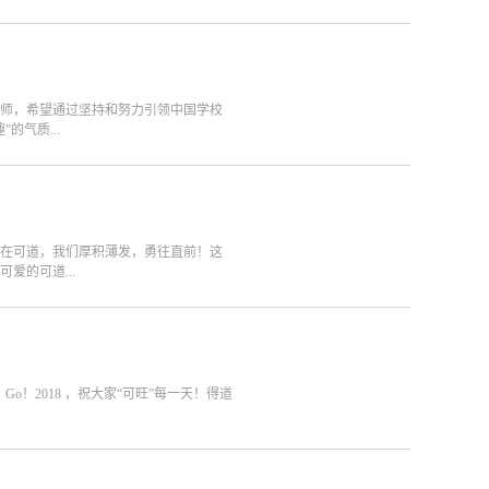
计师，希望通过坚持和努力引领中国学校
的气质...
杭州师范大学美术学院 2005年开始从事学
研究的路上坚持着“建设一校一品，成就教
中国的学校和校长付出一份专业的支
6年协同创办可道玄众门装饰工程公司，拥
！在可道，我们厚积薄发，勇往直前！这
学汉语言文学系品牌策划专家，具有甲乙
爱的可道...
团旗下项目品牌总监，南大集团总裁助理
主任 部 门 介 绍 &...
惊喜！我们在等待“同道”的你！我们在等
群打造学校文化品牌的可道人！我们为学校
丽的校园里，健康成长。招聘岗位：
有文案写作能力3）拥有心理学、哲学知
Go！2018 ，祝大家“可旺”每一天！得道
有成熟的个人作品案例；2） 熟练使用各
和创新能力；4）关注行业信息，对设计
的工作责任心、自律心和团队合作精神2）
责提升团队整体设计实力,定期对下属设计
必“可旺”！ 梦想，近在咫尺， 我们，贵
力；4、具有担任项目总监的能力：1）负